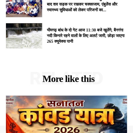
बाद शव सड़क पर रखकर चक्काजाम, एंबुलेंस और
स्वास्थ्य सुविधाओं को लेकर परिजनों का...
भीमगढ़ बांध के दो गेट आज 11:30 बजे खुलेंगे, बैनगंगा
नदी किनारे रहने वालों के लिए अलर्ट जारी, छोड़ा जाएगा
265 क्यूमेक्स पानी
RELATED
More like this