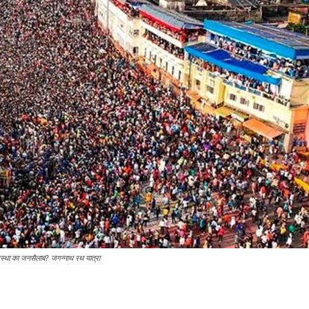
स्था का जनसैलाब? जगन्नाथ रथ यात्रा