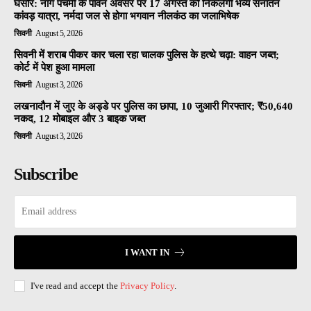
घंसौर: नाग पंचमी के पावन अवसर पर 17 अगस्त को निकलेगी भव्य सनातन
कांवड़ यात्रा, नर्मदा जल से होगा भगवान नीलकंठ का जलाभिषेक
सिवनी
August 5, 2026
सिवनी में शराब पीकर कार चला रहा चालक पुलिस के हत्थे चढ़ा: वाहन जब्त;
कोर्ट में पेश हुआ मामला
सिवनी
August 3, 2026
लखनादौन में जुए के अड्डे पर पुलिस का छापा, 10 जुआरी गिरफ्तार; ₹50,640
नकद, 12 मोबाइल और 3 बाइक जब्त
सिवनी
August 3, 2026
Subscribe
I WANT IN
I've read and accept the
Privacy Policy
.