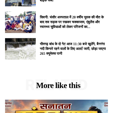
बाइक जब्त
सिवनी: घंसौर अस्पताल में 20 वर्षीय युवक की मौत के
बाद शव सड़क पर रखकर चक्काजाम, एंबुलेंस और
स्वास्थ्य सुविधाओं को लेकर परिजनों का...
भीमगढ़ बांध के दो गेट आज 11:30 बजे खुलेंगे, बैनगंगा
नदी किनारे रहने वालों के लिए अलर्ट जारी, छोड़ा जाएगा
265 क्यूमेक्स पानी
RELATED
More like this