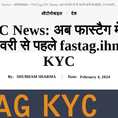
Home
ऑटोमोबाइल
FASTag KYC News: अब फास्टैग में भी करनी होगी केवाईसी, 29 फरवरी...
ऑटोमोबाइल
देश
ews: अब फास्टैग में
वरी से पहले fastag.ih
KYC
By:
SHUBHAM SHARMA
Date:
February 4, 2024