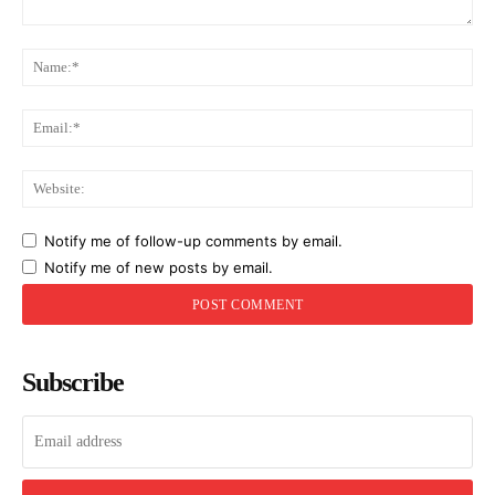
Comment:
Na
Ema
Web
Notify me of follow-up comments by email.
Notify me of new posts by email.
Subscribe