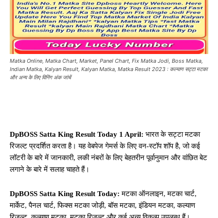
Matka Online, Matka Chart, Market, Panel Chart, Fix Matka Jodi, Boss Matka,
Indian Matka, Kalyan Result, Kalyan Matka, Matka Result 2023 : कल्याण सट्टा मटका
और अन्य के लिए विनिंग अंक जांचें
DpBOSS Satta King Result Today 1 April:
भारत के सट्टा मटका
रिजल्ट प्रदर्शित करता है। यह वेबपेज गेमर्स के लिए वन-स्टॉप शॉप है, जो कई
लॉटरी के बारे में जानकारी, लकी नंबरों के लिए बेहतरीन पूर्वानुमान और वांछित बेट
लगाने के बारे में सलाह चाहते हैं।
DpBOSS Satta King Result Today:
मटका ऑनलाइन, मटका चार्ट,
मार्केट, पैनल चार्ट, फिक्स मटका जोड़ी, बॉस मटका, इंडियन मटका, कल्याण
रिजल्ट, कल्याण मटका, मटका रिजल्ट और कई अन्य विकल्प उपलब्ध हैं।