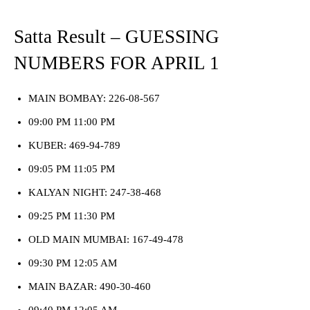
Satta Result – GUESSING
NUMBERS FOR APRIL 1
MAIN BOMBAY: 226-08-567
09:00 PM 11:00 PM
KUBER: 469-94-789
09:05 PM 11:05 PM
KALYAN NIGHT: 247-38-468
09:25 PM 11:30 PM
OLD MAIN MUMBAI: 167-49-478
09:30 PM 12:05 AM
MAIN BAZAR: 490-30-460