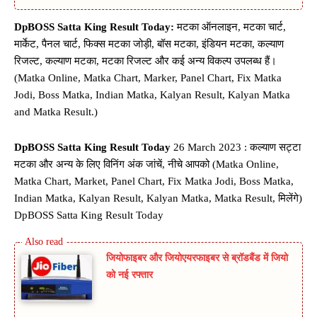
DpBOSS Satta King Result Today:
मटका ऑनलाइन, मटका चार्ट,
मार्केट, पैनल चार्ट, फिक्स मटका जोड़ी, बॉस मटका, इंडियन मटका, कल्याण
रिजल्ट, कल्याण मटका, मटका रिजल्ट और कई अन्य विकल्प उपलब्ध हैं।
(Matka Online, Matka Chart, Marker, Panel Chart, Fix Matka
Jodi, Boss Matka, Indian Matka, Kalyan Result, Kalyan Matka
and Matka Result.)
DpBOSS Satta King Result Today
26 March 2023 : कल्याण सट्टा
मटका और अन्य के लिए विनिंग अंक जांचें, नीचे आपको (Matka Online,
Matka Chart, Market, Panel Chart, Fix Matka Jodi, Boss Matka,
Indian Matka, Kalyan Result, Kalyan Matka, Matka Result, मिलेंगे)
DpBOSS Satta King Result Today
जियोफाइबर और जियोएयरफाइबर से ब्रॉडबैंड में जियो
को नई रफ्तार