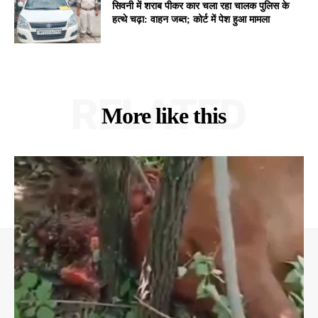
सिवनी में शराब पीकर कार चला रहा चालक पुलिस के
हत्थे चढ़ा: वाहन जब्त; कोर्ट में पेश हुआ मामला
RELATED
More like this