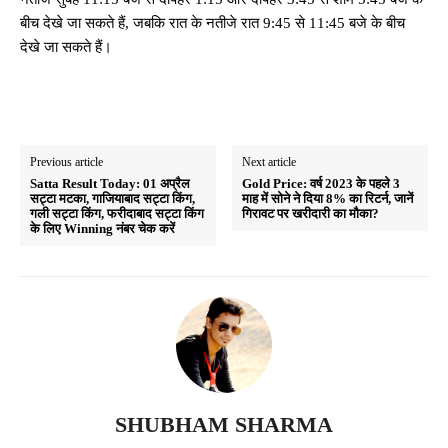
बीच देखे जा सकते हैं, जबकि रात के नतीजे रात 9:45 से 11:45 बजे के बीच
देखे जा सकते हैं।
Previous article
Next article
Satta Result Today: 01 अप्रैल
Gold Price: वर्ष 2023 के पहले 3
सट्टा मटका, गाजियाबाद सट्टा किंग,
माह में सोने ने दिया 8% का रिटर्न, जानें
गली सट्टा किंग, फरीदाबाद सट्टा किंग
गिरावट पर खरीदारी का मौका?
के लिए Winning नंबर चेक करें
SHUBHAM SHARMA