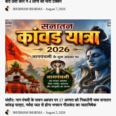
बाद उसी कार ने 4 लोगों को मारी टक्कर
SHUBHAM SHARMA
-
August 7, 2026
घंसौर: नाग पंचमी के पावन अवसर पर 17 अगस्त को निकलेगी भव्य सनातन
कांवड़ यात्रा, नर्मदा जल से होगा भगवान नीलकंठ का जलाभिषेक
SHUBHAM SHARMA
-
August 5, 2026