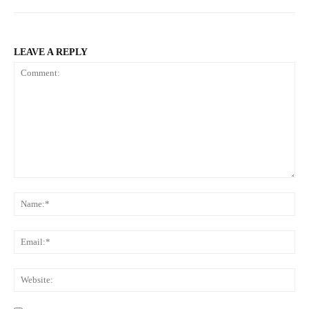
LEAVE A REPLY
Comment:
Na
Ema
Web