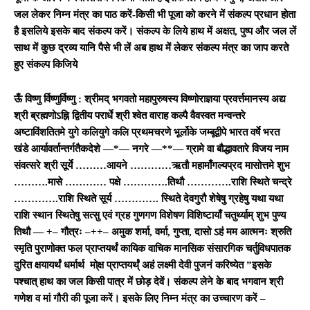
जल लेकर निम्‍न मंत्र का पाठ करें-किसी भी पूजा को करने में संकल्प प्रधान होता
है इसलिये इसके बाद संकल्प करें। संकल्प के लिये हाथ में अक्षत, पुष्प और जल लें
साथ में कुछ द्रव्य यानि पैसे भी लें अब हाथ में लेकर संकल्प मंत्र का जाप करते
हुए संकल्प किजिये
ऊँ विष्णु र्विष्णुर्विष्णु : श्रीमद् भगवतो महापुरुषस्य विष्णोराज्ञया प्रवर्त्तमानस्य अद्य
श्री ब्रह्मणोऽह्नि द्वितीय परार्धे श्री श्वेत वाराह कल्पै वैवस्वत मन्वन्तरे
अष्टाविंशतितमे युगे कलियुगे कलि प्रथमचरणे भूर्लोके जम्बूद्वीपे भारत वर्षे भरत
खंडे आर्यावर्तान्तर्गतैकदेशे —*— नगरे —**— ग्रामे वा बौद्धावतारे विजय नाम
संवत्सरे श्री सूर्ये ………आयने …………ऋतौ महामाँगल्यप्रद मासोत्तमे शुभ
……….मासे ………… पक्षे ………….तिथौ ………….राशि स्थिते चन्द्रे
………….राशि स्थिते सूर्य …………. स्थिते देवगुरौ शेषेषु ग्रहेषु यथा यथा
राशि स्थान स्थितेषु सत्सु एवं ग्रह गुणगण विशेषण विशिष्टायाँ चतुर्थ्याम्‌ शुभ पुण्य
तिथौ — +– गौत्रः –++– अमुक शर्मा, वर्मा, गुप्ता, दासो ऽहं मम आत्मनः श्रुति
स्‍मृति पुराणोक्‍त फल प्राप्‍तयर्थं कायिक वाचिक मानसिक संसारगिक चर्तुविधपातक
दुरित क्षयायर्थं धर्मार्थ मो्क्ष प्राप्‍तयर्थ्ं अहं लक्ष्‍मी देवी पुजनं करिष्‍येत
”इसके
पश्चात्‌ हाथ का जल किसी पात्र में छोड़ देवें।
संकल्प लेने के बाद भगवान श्री
गणेश व मां गौरी की पूजा करें। इसके लिए निम्‍न मंत्र का उच्‍चारण करें –