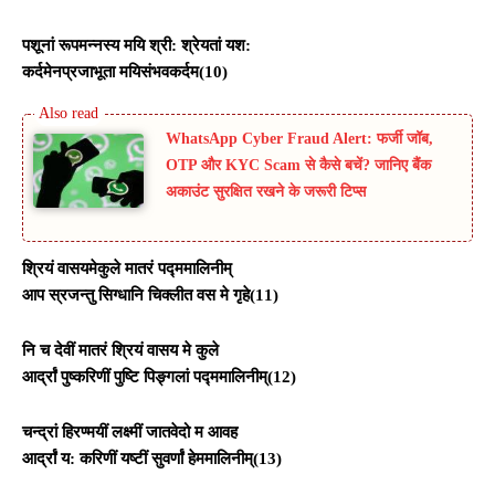
पशूनां रूपमन्नस्य मयि श्री: श्रेयतां यश:
कर्दमेनप्रजाभूता मयिसंभवकर्दम(10)
WhatsApp Cyber Fraud Alert: फर्जी जॉब,
OTP और KYC Scam से कैसे बचें? जानिए बैंक
अकाउंट सुरक्षित रखने के जरूरी टिप्स
श्रियं वासयमेकुले मातरं पद्ममालिनीम्
आप स्रजन्तु सिग्धानि चिक्लीत वस मे गृहे(11)
नि च देवीं मातरं श्रियं वासय मे कुले
आर्द्रां पुष्करिणीं पुष्टि पिङ्गलां पद्ममालिनीम्(12)
चन्द्रां हिरण्मयीं लक्ष्मीं जातवेदो म आवह
आर्द्रां य: करिणीं यष्टीं सुवर्णां हेममालिनीम्(13)