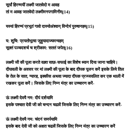
सूर्यां हिरण्मयीं लक्ष्मी जातवेदो म आवह
तां म आवह जातवेदो लक्ष्मीमनपगामिनीम्(14)
यस्यां हिरण्यं प्रभूतं गावो दास्योअंश्वान् विन्देयं पुरुषानहम्
(15)
य: शुचि: प्रयतोभूत्वा जुहुयादाज्यमन्वहम्
सूक्तं पञ्चदशर्च च श्रीकाम: सततं जपेत्(16)
लक्ष्मी
जी की पूजा करते वक़्त साफ़-सफाई का विशेष ध्यान दिया जाना चाहिये।
दीपावली
के अवसर पर मां लक्ष्मी की पूजा के बाद दीपक पूजन करें इसके लिये तिल
के
तेल के सात
,
ग्यारह
,
इक्कीस अथवा ज्यादा दीपक प्रज्जवलित कर एक थाली में
रखकर पूजा करें। जिसके लिए निम्‍न मंत्र का उच्‍चारण करें-
ऊं लक्ष्‍मी देवयै नम: दीपं दर्शयामि
इसके पश्‍चात देवी जी को चन्‍दन चढावें जिसके लिए निम्‍न मंत्र का उच्‍चारण करें-
ऊं लक्ष्‍मी देवयै नम: चंदनं समर्पयामि
इसके बाद देवी जी को अक्षत चढावें जिसके लिए निम्‍न मंत्र का उच्‍चारण करें