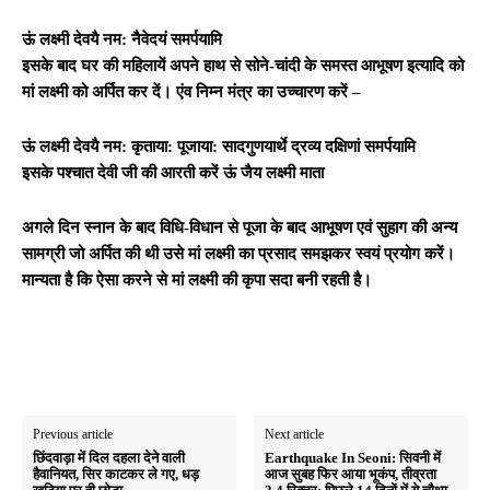
ऊं लक्ष्‍मी देवयै नम: नैवेदयं समर्पयामि
इसके बाद घर की महिलायें अपने हाथ से सोने-चांदी के समस्त आभूषण इत्यादि को
मां लक्ष्मी को अर्पित कर दें। एंव निम्‍न मंत्र का उच्‍चारण करें –
ऊं लक्ष्‍मी देवयै नम: कृताया: पूजाया: सादगुणयार्थे द्रव्‍य दक्षिणां समर्पयामि
इसके पश्‍चात देवी जी की आरती करें ऊं जैय लक्ष्‍मी माता
अगले दिन स्नान के बाद विधि-विधान से पूजा के बाद आभूषण एवं सुहाग की अन्य
सामग्री जो अर्पित की थी उसे मां लक्ष्मी का प्रसाद समझकर स्वयं प्रयोग
करें।
मान्यता है कि ऐसा करने से मां लक्ष्मी की कृपा सदा बनी रहती है।
Previous article
Next article
छिंदवाड़ा में दिल दहला देने वाली
Earthquake In Seoni: सिवनी में
हैवानियत, सिर काटकर ले गए, धड़
आज सुबह फिर आया भूकंप, तीव्रता