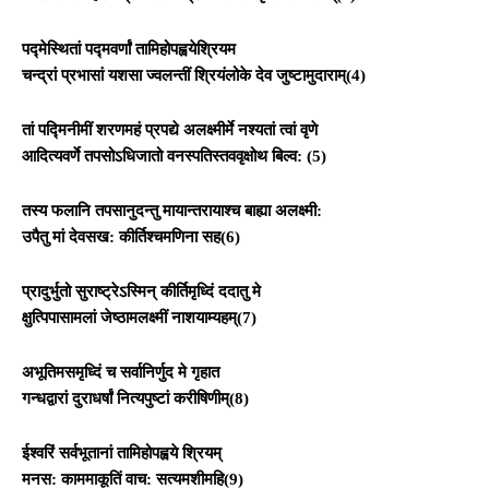
पद्मेस्थितां पद्मवर्णां तामिहोपह्वयेश्रियम
चन्द्रां प्रभासां यशसा ज्वलन्तीं श्रियंलोके देव जुष्टामुदाराम्(4)
तां पद्मिनीमीं शरणमहं प्रपद्ये अलक्ष्मीर्मे नश्यतां त्वां वृणे
आदित्यवर्णे तपसोऽधिजातो वनस्पतिस्तववृक्षोथ बिल्व: (5)
तस्य फलानि तपसानुदन्तु मायान्तरायाश्च बाह्या अलक्ष्मी:
उपैतु मां देवसख: कीर्तिश्चमणिना सह(6)
प्रादुर्भुतो सुराष्ट्रेऽस्मिन् कीर्तिमृध्दिं ददातु मे
क्षुत्पिपासामलां जेष्ठामलक्ष्मीं नाशयाम्यहम्(7)
अभूतिमसमृध्दिं च सर्वानिर्णुद मे गृहात
गन्धद्वारां दुराधर्षां नित्यपुष्टां करीषिणीम्(8)
ईश्वरिं सर्वभूतानां तामिहोपह्वये श्रियम्
मनस: काममाकूतिं वाच: सत्यमशीमहि(9)