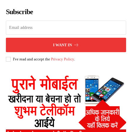
Subscribe
I WANT IN
I've read and accept the
Privacy Policy
.