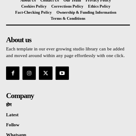
About Us
Contact Us
Our Team
Privacy Policy
Cookies Policy
Corrections Policy
Ethics Policy
Fact-Checking Policy
Ownership & Funding Information
Terms & Conditions
About us
Each template in our ever growing studio library can be added
and moved around within any page effortlessly with one click.
Company
होम
Latest
Follow
Whatsapp