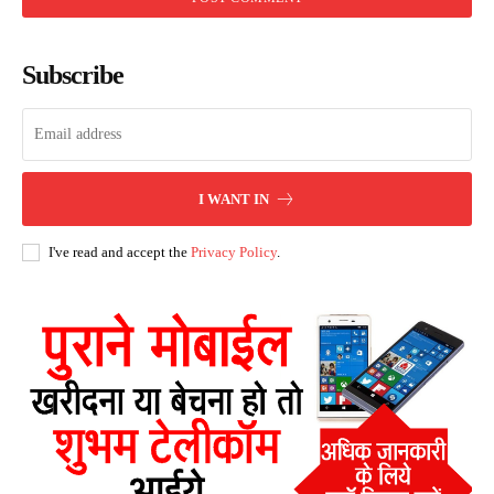
Subscribe
I WANT IN
I've read and accept the
Privacy Policy
.