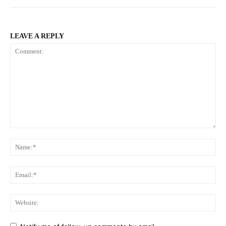
LEAVE A REPLY
Comment:
Na
Ema
Web