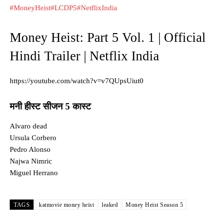
#MoneyHeist
#LCDP5
#NetflixIndia
Money Heist: Part 5 Vol. 1 | Official
Hindi Trailer | Netflix India
https://youtube.com/watch?v=v7QUpsUiut0
मनी हीस्ट सीजन 5 कास्ट
Alvaro dead
Ursula Corbero
Pedro Alonso
Najwa Nimric
Miguel Herrano
TAGS
katmovie money heist
leaked
Money Heist Season 5