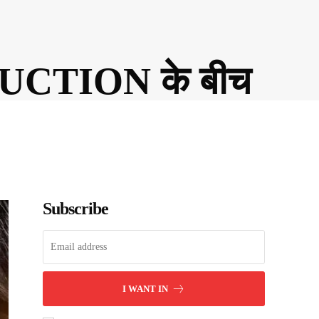
L AUCTION के बीच
Subscribe
I WANT IN