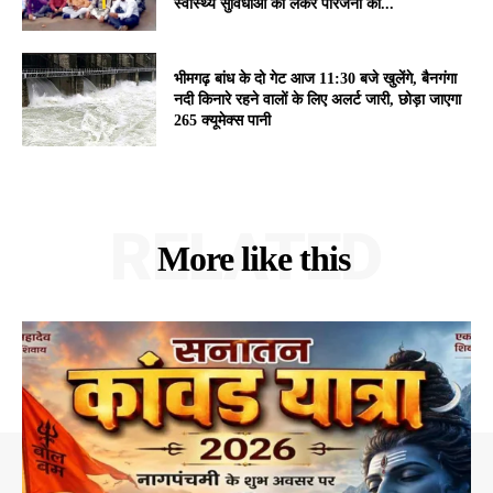
स्वास्थ्य सुविधाओं को लेकर परिजनों का...
भीमगढ़ बांध के दो गेट आज 11:30 बजे खुलेंगे, बैनगंगा
नदी किनारे रहने वालों के लिए अलर्ट जारी, छोड़ा जाएगा
265 क्यूमेक्स पानी
RELATED
More like this