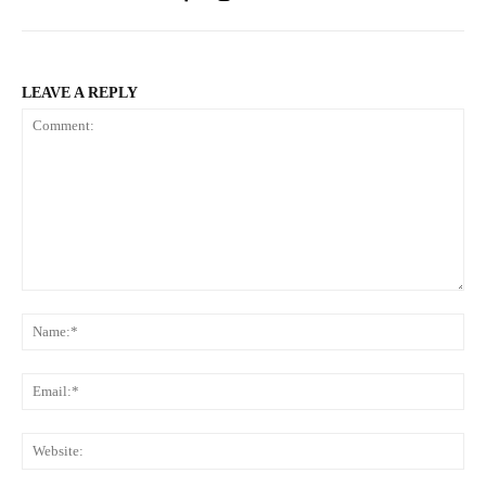
LEAVE A REPLY
Comment:
Na
Ema
Web