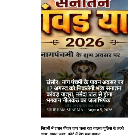
घंसौर: नाग पंचमी के पावन अवसर पर
17 अगस्त को निकलेगी भव्य सनातन
कांवड़ यात्रा, नर्मदा जल से होगा
भगवान नीलकंठ का जलाभिषेक
SHUBHAM SHARMA
-
August 5, 2026
सिवनी में शराब पीकर कार चला रहा चालक पुलिस के हत्थे
चढ़ा: वाहन जब्त; कोर्ट में पेश हुआ मामला