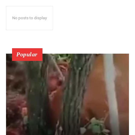
No posts to display
Popular