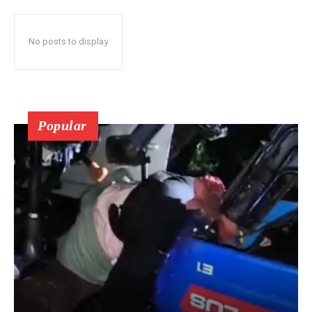
No posts to display
Popular