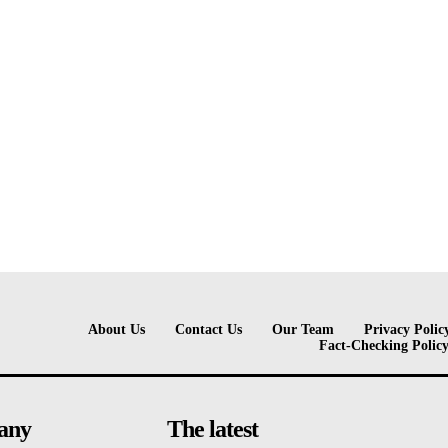
About Us
Contact Us
Our Team
Privacy Polic
Fact-Checking Polic
any
The latest