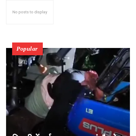
No posts to display
Popular