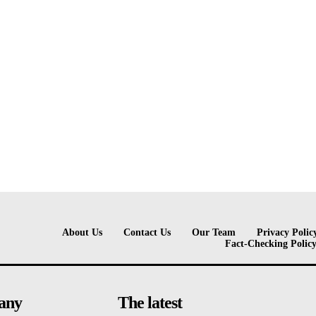
About Us
Contact Us
Our Team
Privacy Polic
Fact-Checking Polic
any
The latest