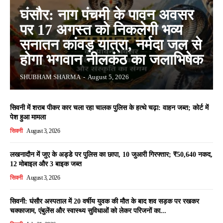
घंसौर: नाग पंचमी के पावन अवसर
पर 17 अगस्त को निकलेगी भव्य
सनातन कांवड़ यात्रा, नर्मदा जल से
होगा भगवान नीलकंठ का जलाभिषेक
SHUBHAM SHARMA
-
August 5, 2026
सिवनी में शराब पीकर कार चला रहा चालक पुलिस के हत्थे चढ़ा: वाहन जब्त; कोर्ट में
पेश हुआ मामला
सिवनी
August 3, 2026
लखनादौन में जुए के अड्डे पर पुलिस का छापा, 10 जुआरी गिरफ्तार; ₹50,640 नकद,
12 मोबाइल और 3 बाइक जब्त
सिवनी
August 3, 2026
सिवनी: घंसौर अस्पताल में 20 वर्षीय युवक की मौत के बाद शव सड़क पर रखकर
चक्काजाम, एंबुलेंस और स्वास्थ्य सुविधाओं को लेकर परिजनों का...