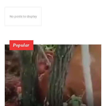
No posts to display
Popular