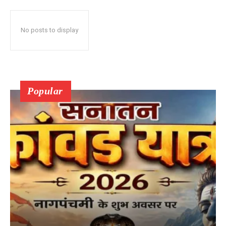
No posts to display
Popular