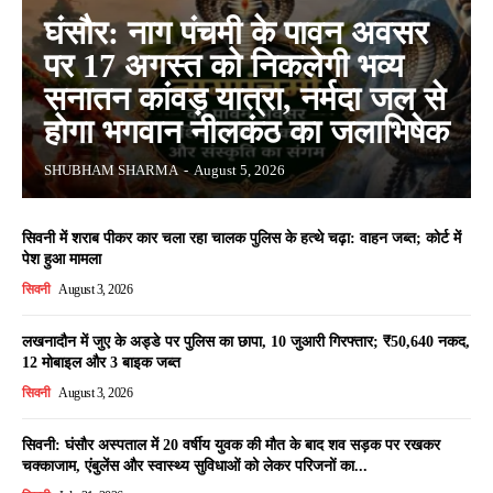
घंसौर: नाग पंचमी के पावन अवसर
पर 17 अगस्त को निकलेगी भव्य
सनातन कांवड़ यात्रा, नर्मदा जल से
होगा भगवान नीलकंठ का जलाभिषेक
SHUBHAM SHARMA
-
August 5, 2026
सिवनी में शराब पीकर कार चला रहा चालक पुलिस के हत्थे चढ़ा: वाहन जब्त; कोर्ट में
पेश हुआ मामला
सिवनी
August 3, 2026
लखनादौन में जुए के अड्डे पर पुलिस का छापा, 10 जुआरी गिरफ्तार; ₹50,640 नकद,
12 मोबाइल और 3 बाइक जब्त
सिवनी
August 3, 2026
सिवनी: घंसौर अस्पताल में 20 वर्षीय युवक की मौत के बाद शव सड़क पर रखकर
चक्काजाम, एंबुलेंस और स्वास्थ्य सुविधाओं को लेकर परिजनों का...