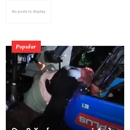
No posts to display
Popular