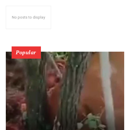
No posts to display
Popular