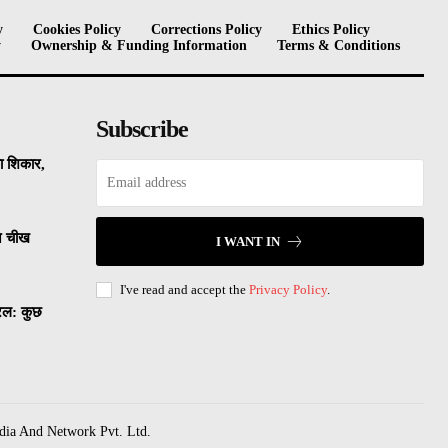
y
Cookies Policy
Corrections Policy
Ethics Policy
y
Ownership & Funding Information
Terms & Conditions
Subscribe
का शिकार,
ने चीख
I WANT IN
I've read and accept the
Privacy Policy
.
यरल: कुछ
dia And Network Pvt. Ltd.