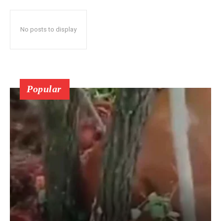
No posts to display
Popular