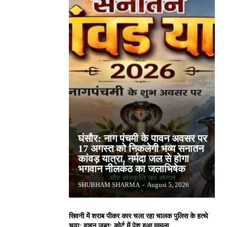
घंसौर: नाग पंचमी के पावन अवसर पर
17 अगस्त को निकलेगी भव्य सनातन
कांवड़ यात्रा, नर्मदा जल से होगा
भगवान नीलकंठ का जलाभिषेक
SHUBHAM SHARMA
-
August 5, 2026
सिवनी में शराब पीकर कार चला रहा चालक पुलिस के हत्थे
चढ़ा: वाहन जब्त; कोर्ट में पेश हुआ मामला