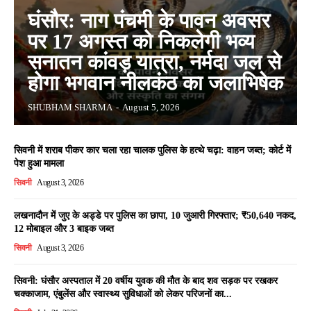
घंसौर: नाग पंचमी के पावन अवसर
पर 17 अगस्त को निकलेगी भव्य
सनातन कांवड़ यात्रा, नर्मदा जल से
होगा भगवान नीलकंठ का जलाभिषेक
SHUBHAM SHARMA
-
August 5, 2026
सिवनी में शराब पीकर कार चला रहा चालक पुलिस के हत्थे चढ़ा: वाहन जब्त; कोर्ट में
पेश हुआ मामला
सिवनी
August 3, 2026
लखनादौन में जुए के अड्डे पर पुलिस का छापा, 10 जुआरी गिरफ्तार; ₹50,640 नकद,
12 मोबाइल और 3 बाइक जब्त
सिवनी
August 3, 2026
सिवनी: घंसौर अस्पताल में 20 वर्षीय युवक की मौत के बाद शव सड़क पर रखकर
चक्काजाम, एंबुलेंस और स्वास्थ्य सुविधाओं को लेकर परिजनों का...