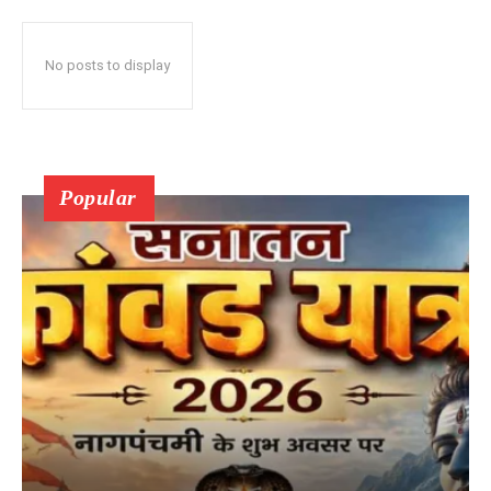
No posts to display
Popular