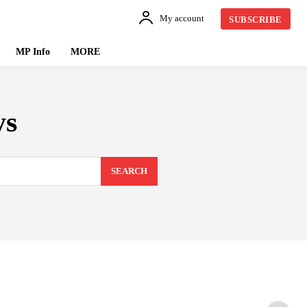
My account
SUBSCRIBE
MP Info
MORE
ys
SEARCH