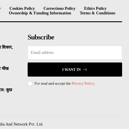
y
Cookies Policy
Corrections Policy
Ethics Policy
y
Ownership & Funding Information
Terms & Conditions
Subscribe
का शिकार,
ने चीख
I WANT IN
I've read and accept the
Privacy Policy
.
यरल: कुछ
dia And Network Pvt. Ltd.