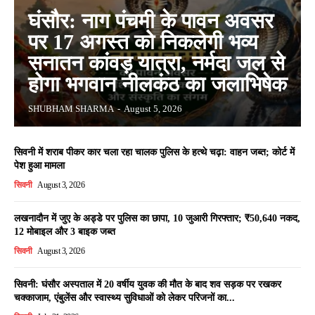
घंसौर: नाग पंचमी के पावन अवसर
पर 17 अगस्त को निकलेगी भव्य
सनातन कांवड़ यात्रा, नर्मदा जल से
होगा भगवान नीलकंठ का जलाभिषेक
SHUBHAM SHARMA
-
August 5, 2026
सिवनी में शराब पीकर कार चला रहा चालक पुलिस के हत्थे चढ़ा: वाहन जब्त; कोर्ट में
पेश हुआ मामला
सिवनी
August 3, 2026
लखनादौन में जुए के अड्डे पर पुलिस का छापा, 10 जुआरी गिरफ्तार; ₹50,640 नकद,
12 मोबाइल और 3 बाइक जब्त
सिवनी
August 3, 2026
सिवनी: घंसौर अस्पताल में 20 वर्षीय युवक की मौत के बाद शव सड़क पर रखकर
चक्काजाम, एंबुलेंस और स्वास्थ्य सुविधाओं को लेकर परिजनों का...