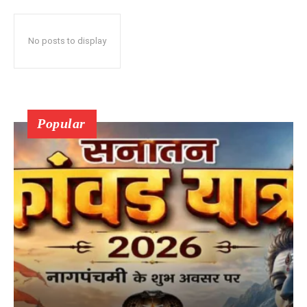
No posts to display
Popular