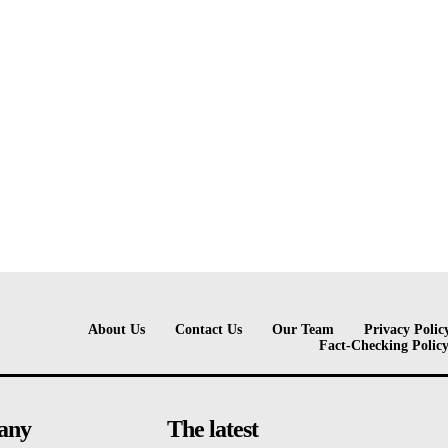
About Us
Contact Us
Our Team
Privacy Polic
Fact-Checking Polic
any
The latest