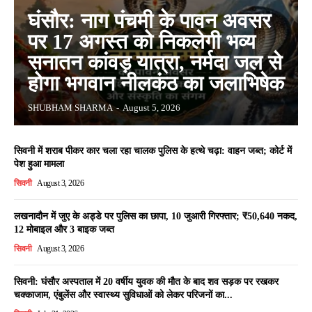
घंसौर: नाग पंचमी के पावन अवसर
पर 17 अगस्त को निकलेगी भव्य
सनातन कांवड़ यात्रा, नर्मदा जल से
होगा भगवान नीलकंठ का जलाभिषेक
SHUBHAM SHARMA
-
August 5, 2026
सिवनी में शराब पीकर कार चला रहा चालक पुलिस के हत्थे चढ़ा: वाहन जब्त; कोर्ट में
पेश हुआ मामला
सिवनी
August 3, 2026
लखनादौन में जुए के अड्डे पर पुलिस का छापा, 10 जुआरी गिरफ्तार; ₹50,640 नकद,
12 मोबाइल और 3 बाइक जब्त
सिवनी
August 3, 2026
सिवनी: घंसौर अस्पताल में 20 वर्षीय युवक की मौत के बाद शव सड़क पर रखकर
चक्काजाम, एंबुलेंस और स्वास्थ्य सुविधाओं को लेकर परिजनों का...