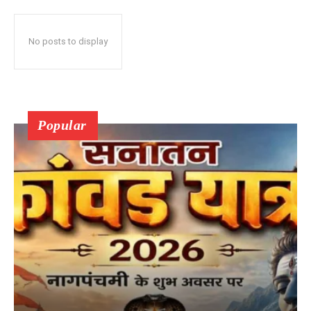
No posts to display
Popular