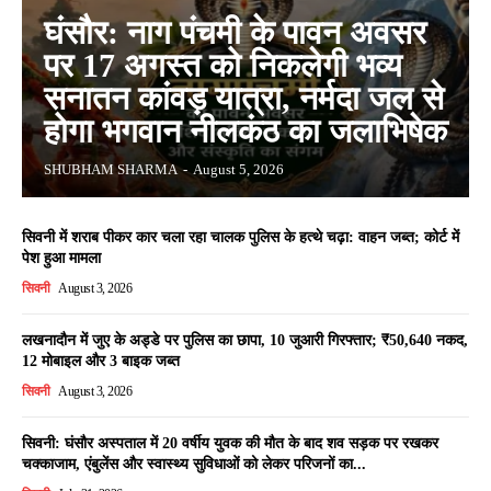
घंसौर: नाग पंचमी के पावन अवसर
पर 17 अगस्त को निकलेगी भव्य
सनातन कांवड़ यात्रा, नर्मदा जल से
होगा भगवान नीलकंठ का जलाभिषेक
SHUBHAM SHARMA
-
August 5, 2026
सिवनी में शराब पीकर कार चला रहा चालक पुलिस के हत्थे चढ़ा: वाहन जब्त; कोर्ट में
पेश हुआ मामला
सिवनी
August 3, 2026
लखनादौन में जुए के अड्डे पर पुलिस का छापा, 10 जुआरी गिरफ्तार; ₹50,640 नकद,
12 मोबाइल और 3 बाइक जब्त
सिवनी
August 3, 2026
सिवनी: घंसौर अस्पताल में 20 वर्षीय युवक की मौत के बाद शव सड़क पर रखकर
चक्काजाम, एंबुलेंस और स्वास्थ्य सुविधाओं को लेकर परिजनों का...