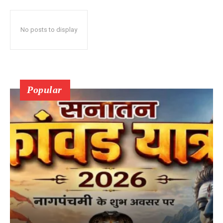
No posts to display
Popular