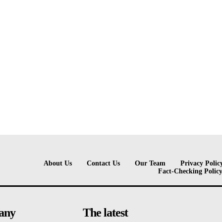
About Us
Contact Us
Our Team
Privacy Polic
Fact-Checking Polic
any
The latest