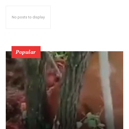
No posts to display
Popular