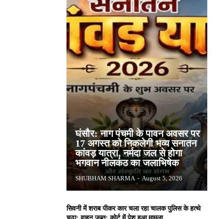
घंसौर: नाग पंचमी के पावन अवसर पर
17 अगस्त को निकलेगी भव्य सनातन
कांवड़ यात्रा, नर्मदा जल से होगा
भगवान नीलकंठ का जलाभिषेक
SHUBHAM SHARMA
-
August 5, 2026
सिवनी में शराब पीकर कार चला रहा चालक पुलिस के हत्थे
चढ़ा: वाहन जब्त; कोर्ट में पेश हुआ मामला