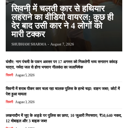
सिवनी में चलती कार से हथियार
लहराने का वीडियो वायरल: कुछ ही
देर बाद उसी कार ने 4 लोगों को
मारी टक्कर
SHUBHAM SHARMA
-
August 7, 2026
घंसौर: नाग पंचमी के पावन अवसर पर 17 अगस्त को निकलेगी भव्य सनातन कांवड़
यात्रा, नर्मदा जल से होगा भगवान नीलकंठ का जलाभिषेक
सिवनी
August 5, 2026
सिवनी में शराब पीकर कार चला रहा चालक पुलिस के हत्थे चढ़ा: वाहन जब्त; कोर्ट में
पेश हुआ मामला
सिवनी
August 3, 2026
लखनादौन में जुए के अड्डे पर पुलिस का छापा, 10 जुआरी गिरफ्तार; ₹50,640 नकद,
12 मोबाइल और 3 बाइक जब्त