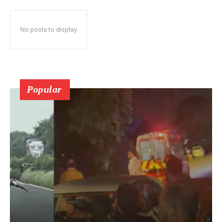
No posts to display
Popular