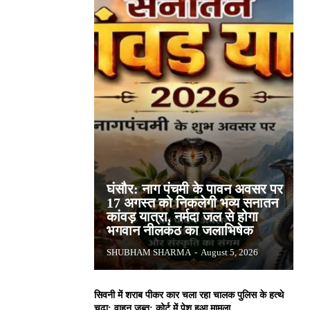
घंसौर: नाग पंचमी के पावन अवसर पर
17 अगस्त को निकलेगी भव्य सनातन
कांवड़ यात्रा, नर्मदा जल से होगा
भगवान नीलकंठ का जलाभिषेक
SHUBHAM SHARMA
-
August 5, 2026
सिवनी में शराब पीकर कार चला रहा चालक पुलिस के हत्थे
चढ़ा: वाहन जब्त; कोर्ट में पेश हुआ मामला