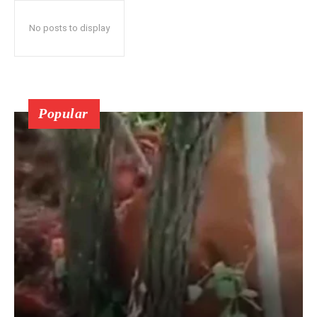
No posts to display
Popular