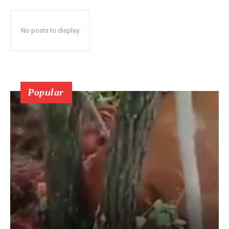
No posts to display
Popular