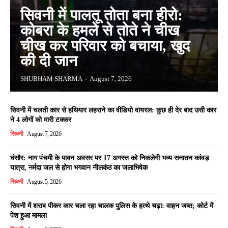
सिवनी में पालतू तोता बना हीरो:
कोबरा के हमले से तोते ने चीख
चीख कर परिवार को बचाया, खुद
की दी जान
SHUBHAM SHARMA
-
August 7, 2026
सिवनी में चलती कार से हथियार लहराने का वीडियो वायरल: कुछ ही देर बाद उसी कार
ने 4 लोगों को मारी टक्कर
सिवनी
August 7, 2026
घंसौर: नाग पंचमी के पावन अवसर पर 17 अगस्त को निकलेगी भव्य सनातन कांवड़
यात्रा, नर्मदा जल से होगा भगवान नीलकंठ का जलाभिषेक
सिवनी
August 5, 2026
सिवनी में शराब पीकर कार चला रहा चालक पुलिस के हत्थे चढ़ा: वाहन जब्त; कोर्ट में
पेश हुआ मामला