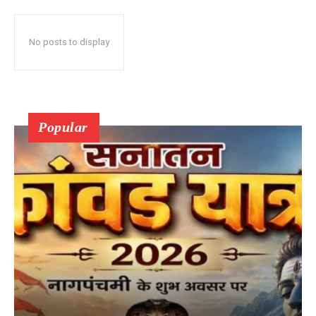
No posts to display
Popular