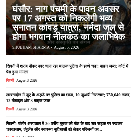
घंसौर: नाग पंचमी के पावन अवसर
पर 17 अगस्त को निकलेगी भव्य
सनातन कांवड़ यात्रा, नर्मदा जल से
होगा भगवान नीलकंठ का जलाभिषेक
SHUBHAM SHARMA
-
August 5, 2026
सिवनी में शराब पीकर कार चला रहा चालक पुलिस के हत्थे चढ़ा: वाहन जब्त; कोर्ट में
पेश हुआ मामला
सिवनी
August 3, 2026
लखनादौन में जुए के अड्डे पर पुलिस का छापा, 10 जुआरी गिरफ्तार; ₹50,640 नकद,
12 मोबाइल और 3 बाइक जब्त
सिवनी
August 3, 2026
सिवनी: घंसौर अस्पताल में 20 वर्षीय युवक की मौत के बाद शव सड़क पर रखकर
चक्काजाम, एंबुलेंस और स्वास्थ्य सुविधाओं को लेकर परिजनों का...