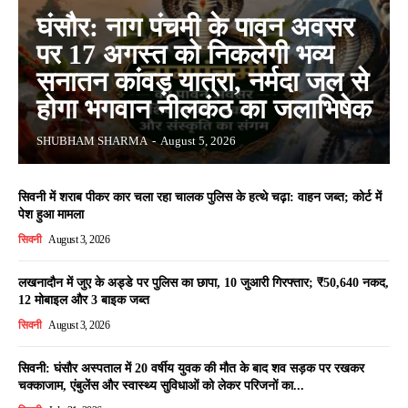
घंसौर: नाग पंचमी के पावन अवसर
पर 17 अगस्त को निकलेगी भव्य
सनातन कांवड़ यात्रा, नर्मदा जल से
होगा भगवान नीलकंठ का जलाभिषेक
SHUBHAM SHARMA
-
August 5, 2026
सिवनी में शराब पीकर कार चला रहा चालक पुलिस के हत्थे चढ़ा: वाहन जब्त; कोर्ट में
पेश हुआ मामला
सिवनी
August 3, 2026
लखनादौन में जुए के अड्डे पर पुलिस का छापा, 10 जुआरी गिरफ्तार; ₹50,640 नकद,
12 मोबाइल और 3 बाइक जब्त
सिवनी
August 3, 2026
सिवनी: घंसौर अस्पताल में 20 वर्षीय युवक की मौत के बाद शव सड़क पर रखकर
चक्काजाम, एंबुलेंस और स्वास्थ्य सुविधाओं को लेकर परिजनों का...