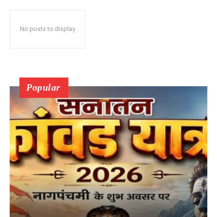
No posts to display
Popular