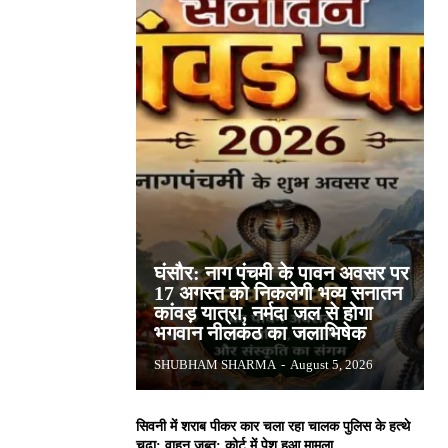
घंसौर: नाग पंचमी के पावन अवसर पर
17 अगस्त को निकलेगी भव्य सनातन
कांवड़ यात्रा, नर्मदा जल से होगा
भगवान नीलकंठ का जलाभिषेक
SHUBHAM SHARMA
-
August 5, 2026
सिवनी में शराब पीकर कार चला रहा चालक पुलिस के हत्थे
चढ़ा: वाहन जब्त; कोर्ट में पेश हुआ मामला