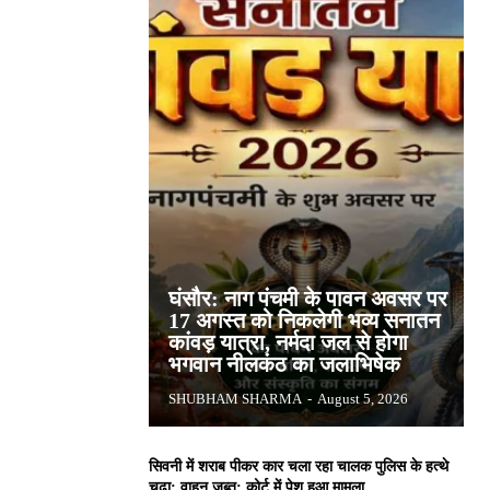
घंसौर: नाग पंचमी के पावन अवसर पर
17 अगस्त को निकलेगी भव्य सनातन
कांवड़ यात्रा, नर्मदा जल से होगा
भगवान नीलकंठ का जलाभिषेक
SHUBHAM SHARMA
-
August 5, 2026
सिवनी में शराब पीकर कार चला रहा चालक पुलिस के हत्थे
चढ़ा: वाहन जब्त; कोर्ट में पेश हुआ मामला