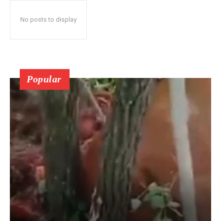
No posts to display
Popular