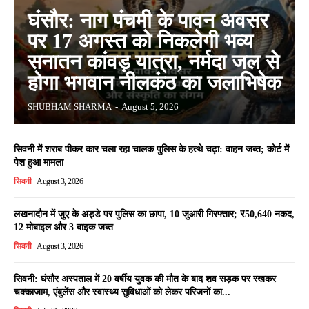
घंसौर: नाग पंचमी के पावन अवसर
पर 17 अगस्त को निकलेगी भव्य
सनातन कांवड़ यात्रा, नर्मदा जल से
होगा भगवान नीलकंठ का जलाभिषेक
SHUBHAM SHARMA
-
August 5, 2026
सिवनी में शराब पीकर कार चला रहा चालक पुलिस के हत्थे चढ़ा: वाहन जब्त; कोर्ट में
पेश हुआ मामला
सिवनी
August 3, 2026
लखनादौन में जुए के अड्डे पर पुलिस का छापा, 10 जुआरी गिरफ्तार; ₹50,640 नकद,
12 मोबाइल और 3 बाइक जब्त
सिवनी
August 3, 2026
सिवनी: घंसौर अस्पताल में 20 वर्षीय युवक की मौत के बाद शव सड़क पर रखकर
चक्काजाम, एंबुलेंस और स्वास्थ्य सुविधाओं को लेकर परिजनों का...