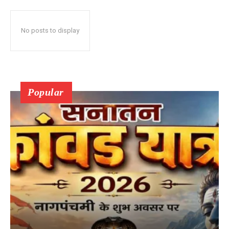
No posts to display
Popular