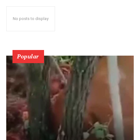
No posts to display
Popular