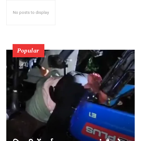
No posts to display
Popular