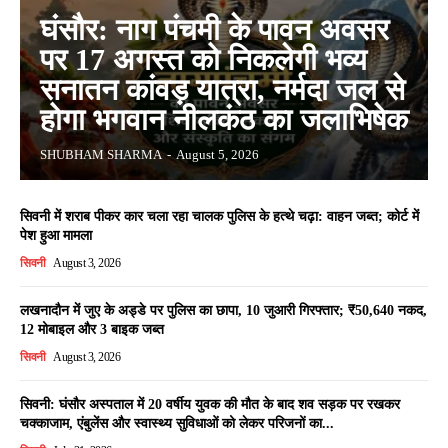
घंसौर: नाग पंचमी के पावन अवसर
पर 17 अगस्त को निकलेगी भव्य
सनातन कांवड़ यात्रा, नर्मदा जल से
होगा भगवान नीलकंठ का जलाभिषेक
SHUBHAM SHARMA
-
August 5, 2026
सिवनी में शराब पीकर कार चला रहा चालक पुलिस के हत्थे चढ़ा: वाहन जब्त; कोर्ट में
पेश हुआ मामला
सिवनी
August 3, 2026
लखनादौन में जुए के अड्डे पर पुलिस का छापा, 10 जुआरी गिरफ्तार; ₹50,640 नकद,
12 मोबाइल और 3 बाइक जब्त
सिवनी
August 3, 2026
सिवनी: घंसौर अस्पताल में 20 वर्षीय युवक की मौत के बाद शव सड़क पर रखकर
चक्काजाम, एंबुलेंस और स्वास्थ्य सुविधाओं को लेकर परिजनों का...