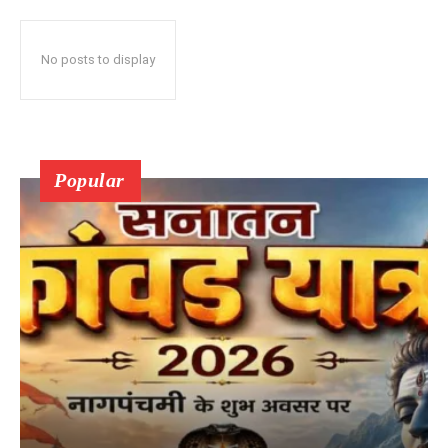
No posts to display
Popular